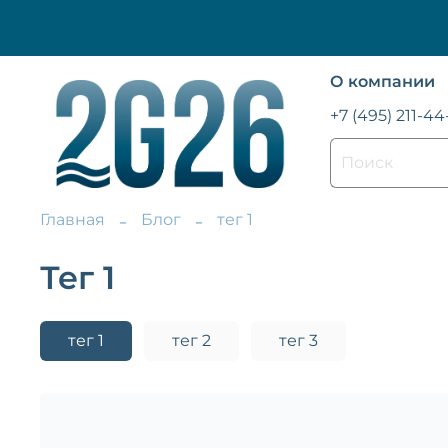
О компании
+7 (495) 211-44
Главная
Блог
тег 1
тег 1
тег 1
тег 2
тег 3