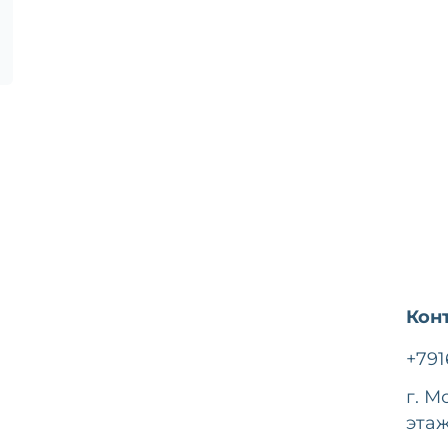
Кон
+791
г. М
этаж